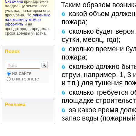
Скважина
принадлежит
Таким образом возник
владельцу земельного
участка, на котором она
какой объем должен
пробурена. Но
лицензию
на скважину можно
пожара;
оформить
и на
арендатора, в пределах
сколько будет веро
срока аренды участка.
сутки, месяц, год);
сколько времени бу
Поиск
пожара;
сколько должно быть
на сайте
струи, например, 1, 3 и
в интернете
и т.п.) для тушения по
сколько требуется 
площадке строительст
Реклама
за какое время дол
запас воды (пожарный 