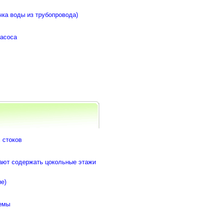
чка воды из трубопровода)
насоса
 стоков
гают содержать цокольные этажи
е)
темы