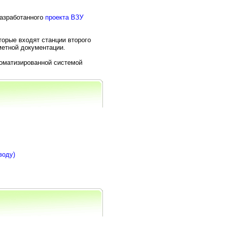
разработанного
проекта ВЗУ
торые входят станции второго
метной документации.
томатизированной системой
воду)