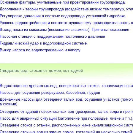
Основные факторы, учитываемые при проектировании трубопровода
Дополнения к теории трубопровода (воздействие низких температур, уте
Регулировка давления в системе водопровода установкой гидробака
Уровень водопотребления и соответствующая ему производительность 
Выход песка из скважины (пескование скважины). Причины пескования
Насосная станция с поддержанием постоянного давления
Гидравлический удар в водопроводной системе
Выбор насоса по водопотреблению и напору
тведение вод, стоков от домов, коттеджей
Водоотведение дренажных вод, поверхностных стоков, канализационных
Насосы для осушения резервуаров, бассейнов, прудов
Дренажные насосы для отведения талых вод, осушения участков (помо
а сухими)
Отведение от зданий поверхностных вод (дождевые, талые воды и прочи
Насос для аварийных ситуаций (затопление при половодье, ливне и т.п.)
Отведение стоков с этажей, расположенных ниже канализационной сис
Отведение сточных вод из жилых домов, коттеджей на несколько семей