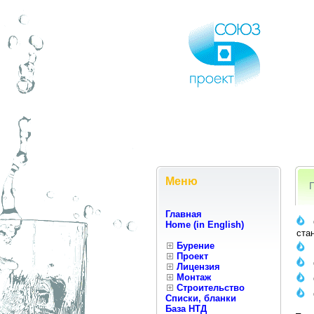
Меню
Главная
Home (in English)
ста
Бурение
Проект
Лицензия
Монтаж
Строительство
Списки, бланки
База НТД