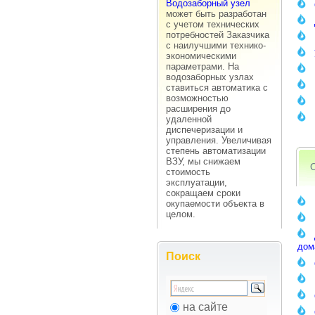
Водозаборный узел
может быть разработан
с учетом технических
потребностей Заказчика
с наилучшими технико-
экономическими
параметрами. На
водозаборных узлах
ставиться автоматика с
возможностью
расширения до
удаленной
диспечеризации и
управления. Увеличивая
степень автоматизации
ВЗУ, мы снижаем
О
стоимость
эксплуатации,
сокращаем сроки
окупаемости объекта в
целом.
дом
Поиск
на сайте