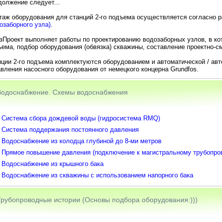
олжение следует...
таж оборудования для станций 2-го подъема осуществляется согласно 
озаборного узла)
.
Проект выполняет работы по проектированию водозаборных узлов, в ко
ема, подбор оборудования (обвязка) скважины, составление проектно-с
ции 2-го подъема комплектуются оборудованием и автоматической / ав
вления насосного оборудования от немецкого концерна Grundfos.
Водоснабжение. Схемы водоснабжения
Система сбора дождевой воды (гидросистема RMQ)
Система поддержания постоянного давления
Водоснабжение из колодца глубиной до 8-ми метров
Прямое повышение давления (подключение к магистральному трубопро
Водоснабжение из крышного бака
Водоснабжение из скважины c использованием напорного бака
Трубопроводные истории (Основы подбора оборудования:)))