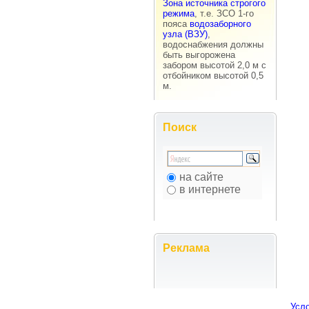
Зона источника строгого
режима
, т.е. ЗСО 1-го
пояса
водозаборного
узла (ВЗУ)
,
водоснабжения должны
быть выгорожена
забором высотой 2,0 м с
отбойником высотой 0,5
м.
Поиск
на сайте
в интернете
Реклама
Усл